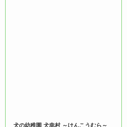
犬の幼稚園 犬幸村 ～けんこうむら～