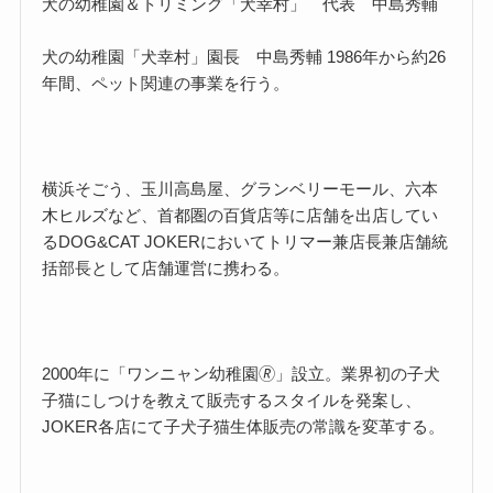
犬の幼稚園＆トリミング「犬幸村」 代表 中島秀輔
犬の幼稚園「犬幸村」園長 中島秀輔 1986年から約26
年間、ペット関連の事業を行う。
横浜そごう、玉川高島屋、グランベリーモール、六本
木ヒルズなど、首都圏の百貨店等に店舗を出店してい
るDOG&CAT JOKERにおいてトリマー兼店長兼店舗統
括部長として店舗運営に携わる。
2000年に「ワンニャン幼稚園🄬」設立。業界初の子犬
子猫にしつけを教えて販売するスタイルを発案し、
JOKER各店にて子犬子猫生体販売の常識を変革する。